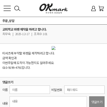
로
회
회
주문,상담
사
소
그
원
교회학교 와펜 제작을 하려고 합니다.
개
최무숙
|
2025-12-17
|
조회수 101
인
가
상
품
입
안
티셔츠에 부착할 와펜을 제작하려고 합니다.
내
금액 확인과
이번주말에 도착이 가능한지도 알려주세요.
010-9199-4791입니다.
제
품
방
식
댓글쓰기
이름
비밀번호
FAQ
댓글쓰기
내용
견