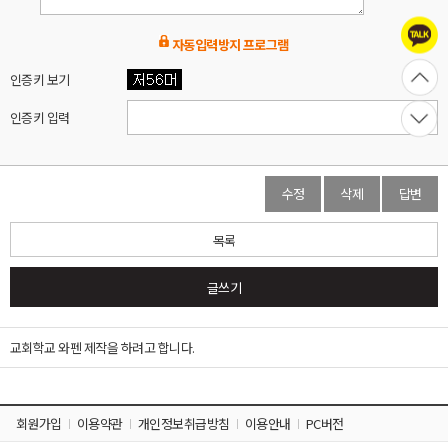
적
문
자동입력방지 프로그램
의
인증키 보기
판
인증키 입력
매
상
품
바
수정
삭제
답변
로
가
기
목록
커
글쓰기
뮤
니
티
교회학교 와펜 제작을 하려고 합니다.
실
색
회원가입
이용약관
개인정보취급방침
이용안내
PC버전
상
표