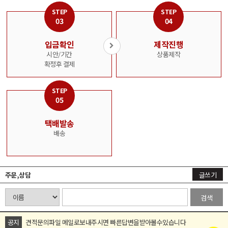
적
STEP
STEP
문
03
04
의
입금확인
제작진행
판
시안/기간
상품제작
매
확정후 결제
상
품
바
STEP
로
05
가
기
택배발송
배송
커
뮤
니
티
주문,상담
글쓰기
검색
실
색
상
공지
견적문의파일 메일로보내주시면 빠른답변을받아볼수있습니다
표