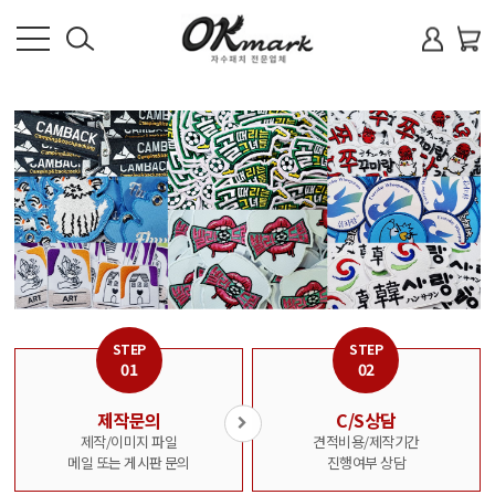
로
회
회
사
소
그
원
개
인
가
상
품
입
안
내
제
품
STEP
STEP
방
01
02
식
제작문의
C/S상담
FAQ
제작/이미지 파일
견적비용/제작기간
메일 또는 게시판 문의
진행여부 상담
견