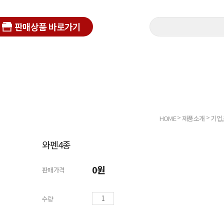
판매상품 바로가기
>
>
HOME
제품소개
기업
와펜4종
0
원
판매가격
수량