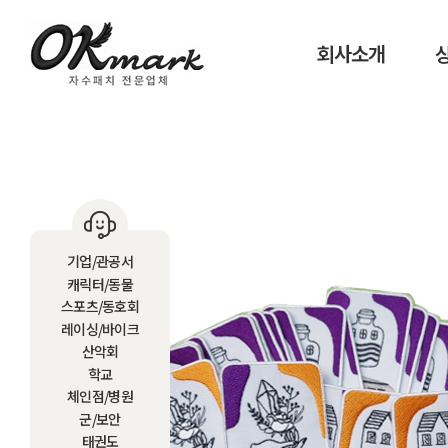
회사소개
기업/관공서
캐릭터/동물
스포츠/동호회
레이싱/바이크
산악회
학교
체인점/병원
군/보안
태권도